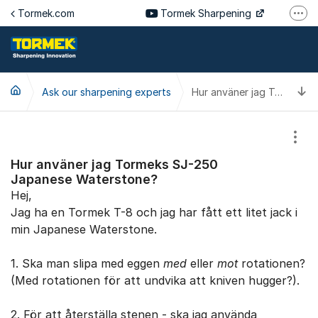
Jump to content
Tormek.com
Tormek Sharpening
More
Tormek Culinary
Tormek SV
T
Ask our sharpening experts
Tormek DE
Hur använer jag Tormeks SJ-250 Japanese Waterstone?
Tormek FR
Show
Hur använer jag Tormeks SJ-250
Japanese Waterstone?
Hej,
Jag ha en Tormek T-8 och jag har fått ett litet jack i
min Japanese Waterstone.
1. Ska man slipa med eggen
med
eller
mot
rotationen?
(Med rotationen för att undvika att kniven hugger?).
2. För att återställa stenen - ska jag använda