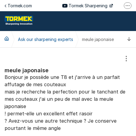
Jump to content
Tormek.com
Tormek Sharpening
More
Tormek Culinary
Tormek SV
T
Ask our sharpening experts
meule japonaise
Tormek DE
Tormek FR
Show
meule japonaise
Bonjour je possède une T8 et j'arrive à un parfait
affutage de mes couteaux
mais je recherche la perfection pour le tanchant de
mes couteaux j'ai un peu de mal avec la meule
japonaise
! permet-elle un excellent effet rasoir
? Avez-vous une autre technique ? Je conserve
pourtant le même angle