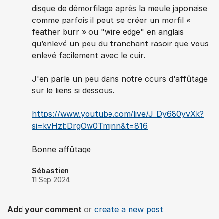
disque de démorfilage après la meule japonaise
comme parfois il peut se créer un morfil «
feather burr » ou "wire edge" en anglais
qu’enlevé un peu du tranchant rasoir que vous
enlevé facilement avec le cuir.
J'en parle un peu dans notre cours d'affûtage
sur le liens si dessous.
https://www.youtube.com/live/J_Dy680yvXk?
si=kvHzbDrgOw0Tmjnn&t=816
Bonne affûtage
Sébastien
11 Sep 2024
Add your comment
or
create a new post