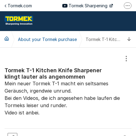
Jump to content
Tormek.com
Tormek Sharpening
More
Tormek Culinary
Tormek SV
T
About your Tormek purchase
Tormek DE
Tormek T-1 Kitchen Knife Sharpener klingt lauter als angenommen
Tormek FR
Show
Tormek T-1 Kitchen Knife Sharpener
klingt lauter als angenommen
Mein neuer Tormek T-1 macht ein seltsames
Geräusch, irgendwie unrund.
Bei den Videos, die ich angesehen habe laufen die
Tormeks leiser und runder.
Video ist anbei.