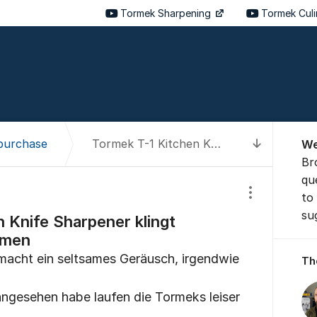
Tormek Sharpening
Tormek Cul
About t
purchase
Tormek T-1 Kitchen Knife Sharpener klingt lauter als angenommen
We
To latest
Br
qu
to
Show/hide se
su
 Knife Sharpener klingt
mmen
macht ein seltsames Geräusch, irgendwie
Th
 angesehen habe laufen die Tormeks leiser