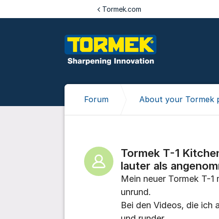
Jump to content
Tormek.com
Forum
About your Tormek 
Tormek T-1 Kitchen
lauter als angeno
Mein neuer Tormek T-1 
unrund.
Bei den Videos, die ich
und runder.