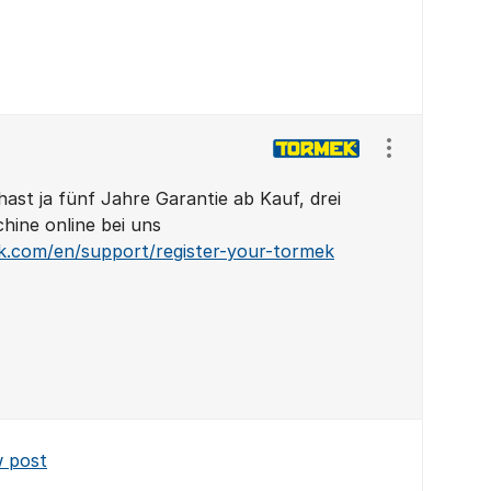
Show/hide se
ast ja fünf Jahre Garantie ab Kauf, drei
hine online bei uns
k.com/en/support/register-your-tormek
w post