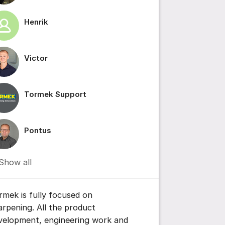
Henrik
ile IMG_0213.MOV
Victor
Tormek Support
Pontus
Show all
ttings for post/comment
rmek is fully focused on
arpening. All the product
velopment, engineering work and