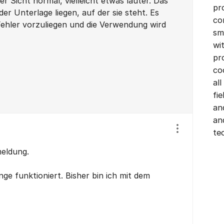
r Sicht normal, vielleicht etwas lauter. Das
pr
er Unterlage liegen, auf der sie steht. Es
co
Fehler vorzuliegen und die Verwendung wird
sm
.
wi
pr
co
all
fi
an
an
te
Show/hide se
meldung.
nge funktioniert. Bisher bin ich mit dem