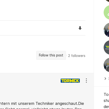
Download the f
Follow this post
2
followers
Show/hide se
To
sh
intern mit unserem Techniker angeschaut.Die
de