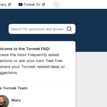
inary
Tormek SV
More support links
Tormek DE
Tormek FR
Search all posts
Search
he forum
lcome to the Tormek FAQ!
 comment
owse the most frequently asked
estions or ask your own. Feel free
 share your Tormek related ideas or
ttings for post/comment
ggestions.
e Tormek Team
Mats