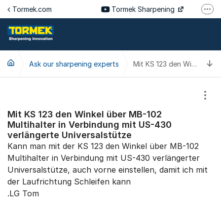
Jump to content
Tormek.com
Tormek Sharpening
More
Tormek Culinary
Tormek SV
T
Ask our sharpening experts
Tormek DE
Mit KS 123 den Winkel über MB-102 Multihalter in Verbindung mit US-430 verlängerte Universalstütze
Tormek FR
Show
Mit KS 123 den Winkel über MB-102
Multihalter in Verbindung mit US-430
verlängerte Universalstütze
Kann man mit der KS 123 den Winkel über MB-102
Multihalter in Verbindung mit US-430 verlängerter
Universalstütze, auch vorne einstellen, damit ich mit
der Laufrichtung Schleifen kann
.LG Tom