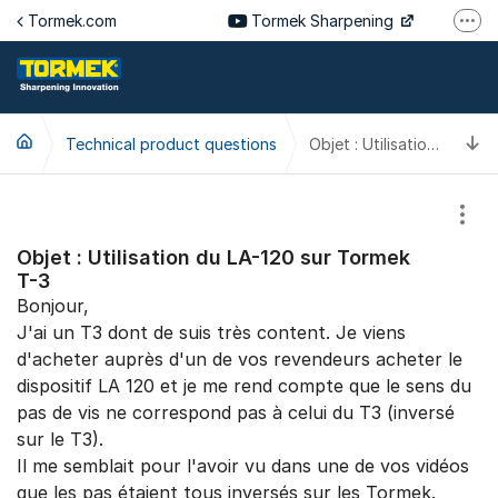
Jump to content
Tormek.com
Tormek Sharpening
More
Tormek Culinary
Tormek SV
T
Technical product questions
Tormek DE
Objet : Utilisation du LA-120 sur Tormek T-3
Tormek FR
Show
Objet : Utilisation du LA-120 sur Tormek
T-3
Bonjour,
J'ai un T3 dont de suis très content. Je viens
d'acheter auprès d'un de vos revendeurs acheter le
dispositif LA 120 et je me rend compte que le sens du
pas de vis ne correspond pas à celui du T3 (inversé
sur le T3).
Il me semblait pour l'avoir vu dans une de vos vidéos
que les pas étaient tous inversés sur les Tormek.