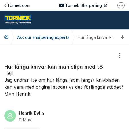
Jump to content
Tormek.com
Tormek Sharpening
More
Tormek Culinary
Tormek SV
T
Ask our sharpening experts
Tormek DE
Hur långa knivar kan man slipa med t8
Tormek FR
Show
Hur långa knivar kan man slipa med t8
Hej!
Jag undrar lite om hur långa som längst knivbladen
kan vara med original stödet vs det förlängda stödet?
Mvh Henrik
Henrik Bylin
11 May