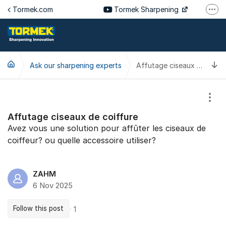
Jump to content
Tormek.com
Tormek Sharpening
More
Tormek Culinary
Tormek SV
T
Ask our sharpening experts
Tormek DE
Affutage ciseaux de coiffure
Tormek FR
Show
Affutage ciseaux de coiffure
Avez vous une solution pour affûter les ciseaux de
coiffeur? ou quelle accessoire utiliser?
ZAHM
6 Nov 2025
Follow this post
1