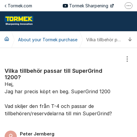
Jump to content
Tormek.com
Tormek Sharpening
More
Tormek Culinary
Tormek SV
T
About your Tormek purchase
Tormek DE
Vilka tillbehör passar till SuperGrind 1200?
Tormek FR
Show
Vilka tillbehör passar till SuperGrind
1200?
Hej,
Jag har precis köpt en beg. SuperGrind 1200
Vad skiljer den från T-4 och passar de
tillbehören/reservdelarna till min SuperGrind?
Peter Jernberg