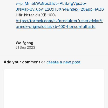
v=p_MmbkWx8oc&list=PLBzfgVpsJo-
JNMrjxQv_upv1E2OxTJXn4&index=20&pp=iAQB
Här hittar du XB-100:
https://tormek.com/sv/produkter/reservdelar/t
ormek-originaldelar/xb-100-horisontalfaste
Wolfgang
21 Sep 2023
Add your comment
or
create a new post
Comment *